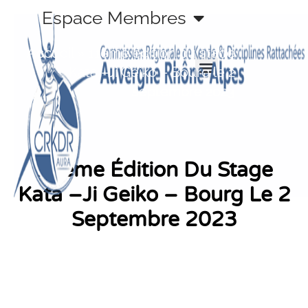
Aller
Espace Membres
au
contenu
Accueil
»
11ème édition du stage
Kata –Ji Geiko – Bourg le 2
septembre 2023
11ème Édition Du Stage
Kata –Ji Geiko – Bourg Le 2
Septembre 2023