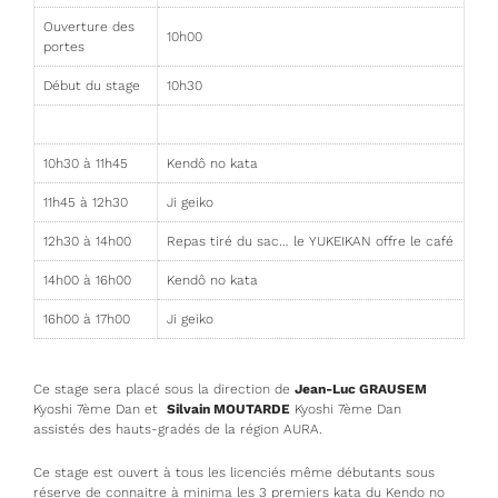
Ouverture des
10h00
portes
Début du stage
10h30
10h30 à 11h45
Kendô no kata
11h45 à 12h30
Ji geiko
12h30 à 14h00
Repas tiré du sac… le YUKEIKAN offre le café
14h00 à 16h00
Kendô no kata
16h00 à 17h00
Ji geiko
Ce stage sera placé sous la direction de
Jean-Luc GRAUSEM
Kyoshi 7ème Dan et
Silvain MOUTARDE
Kyoshi 7ème Dan
assistés des hauts-gradés de la région AURA.
Ce stage est ouvert à tous les licenciés même débutants sous
réserve de connaitre à minima les 3 premiers kata du Kendo no