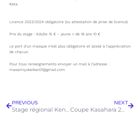
Kata.
Licence 2023/2024 obligatoire (ou attestation de prise de licence)
Prix du stage : Adulte 15 € – jeune < de 18 ans 10 €
Le port d’un masque n’est plus obligatoire et laissé à l’appréciation
de chacun.
Pour tous renseignements envoyer un mail à l’adresse :
masamiyukeikan01@gmail.com
Précédent
Sui
PREVIOUS
NEXT
Stage régional Kendo 10/06/2023 au 11/06/2023
Coupe Kasahara 2023 – 23–24 septembre 2023, Genève, Suisse