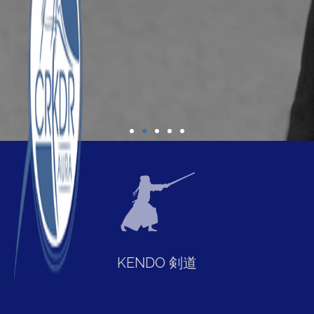
IAIDO
居合道
Art de dégainer
le sabre
KENDO 剣道
CLIQUER
ICI