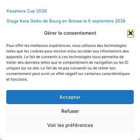
Kasahara Cup 2026
Stage Kata Geiko de Bourg en Bresse le 6 septembre 2026
Yushikan Cup 19-20 septembre 2026
Gérer le consentement
18ème Tournoi de Saint-Etienne 27.28 juin 2026 !!! Reporté !!!
Pour offrir les meilleures expériences, nous utilisons des technologies
Stage 3ème dan et plus encadré par Mr Roger ARMAND,
telles que les cookies pour stocker et/ou accéder aux informations des
appareils. Le fait de consentir à ces technologies nous permettra de
Renshi 7e dan, le 14 juin 2026
traiter des données telles que le comportement de navigation ou les ID
uniques sur ce site. Le fait de ne pas consentir ou de retirer son
Archives
consentement peut avoir un effet négatif sur certaines caractéristiques
et fonctions.
juillet 2026
Accepter
juin 2026
février 2026
Refuser
décembre 2025
Voir les préférences
novembre 2025
septembre 2025