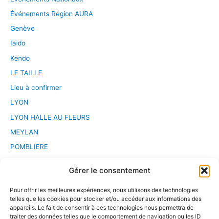
Événements Région AURA
Genève
Iaido
Kendo
LE TAILLE
Lieu à confirmer
LYON
LYON HALLE AU FLEURS
MEYLAN
POMBLIERE
PONT D'AIN
Gérer le consentement
Saint Etienne
Pour offrir les meilleures expériences, nous utilisons des technologies
Sport Chanbara
telles que les cookies pour stocker et/ou accéder aux informations des
Stage
appareils. Le fait de consentir à ces technologies nous permettra de
traiter des données telles que le comportement de navigation ou les ID