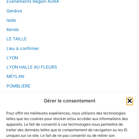
Événements Région AURA
Genève
Iaido
Kendo
LE TAILLE
Lieu à confirmer
LYON
LYON HALLE AU FLEURS
MEYLAN
POMBLIERE
PONT D'AIN
Gérer le consentement
Saint Etienne
Pour offrir les meilleures expériences, nous utilisons des technologies
Sport Chanbara
telles que les cookies pour stocker et/ou accéder aux informations des
Stage
appareils. Le fait de consentir à ces technologies nous permettra de
traiter des données telles que le comportement de navigation ou les ID
VALENCE
uniques sur ce site. Le fait de ne pas consentir ou de retirer son