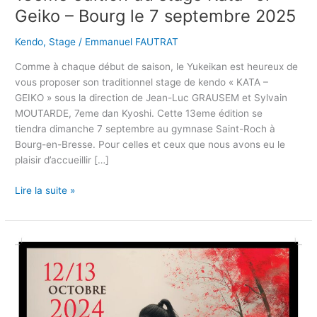
Geiko – Bourg le 7 septembre 2025
Kendo
,
Stage
/
Emmanuel FAUTRAT
Comme à chaque début de saison, le Yukeikan est heureux de
vous proposer son traditionnel stage de kendo « KATA –
GEIKO » sous la direction de Jean-Luc GRAUSEM et Sylvain
MOUTARDE, 7eme dan Kyoshi. Cette 13eme édition se
tiendra dimanche 7 septembre au gymnase Saint-Roch à
Bourg-en-Bresse. Pour celles et ceux que nous avons eu le
plaisir d’accueillir […]
Lire la suite »
Ronin
Cup
–
11
&