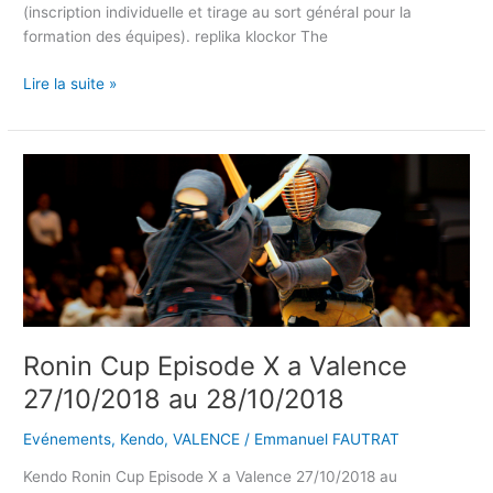
(inscription individuelle et tirage au sort général pour la
formation des équipes). replika klockor The
Lire la suite »
Ronin
Cup
Episode
X
a
Valence
27/10/2018
au
28/10/2018
Ronin Cup Episode X a Valence
27/10/2018 au 28/10/2018
Evénements
,
Kendo
,
VALENCE
/
Emmanuel FAUTRAT
Kendo Ronin Cup Episode X a Valence 27/10/2018 au