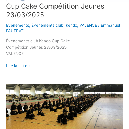
Cup Cake Compétition Jeunes
23/03/2025
Evénements
,
Événements club
,
Kendo
,
VALENCE
/
Emmanuel
FAUTRAT
Événements club Kendo Cup Cake
Compétition Jeunes 23/03/2025
VALENCE
Lire la suite »
Stage
régional
Kendo
22/03/2025