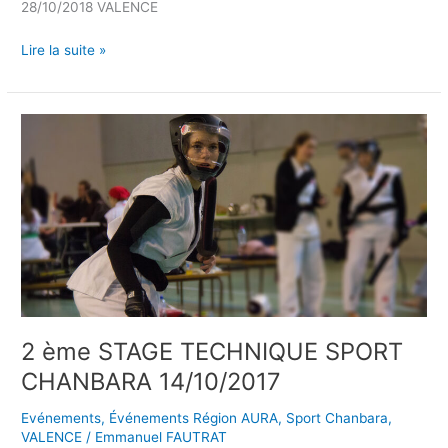
28/10/2018 VALENCE
Lire la suite »
2
ème
STAGE
TECHNIQUE
SPORT
CHANBARA
14/10/2017
2 ème STAGE TECHNIQUE SPORT
CHANBARA 14/10/2017
Evénements
,
Événements Région AURA
,
Sport Chanbara
,
VALENCE
/
Emmanuel FAUTRAT