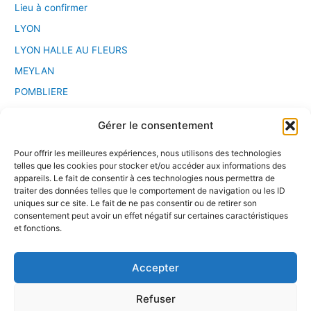
Lieu à confirmer
LYON
LYON HALLE AU FLEURS
MEYLAN
POMBLIERE
PONT D'AIN
Gérer le consentement
Saint Etienne
Pour offrir les meilleures expériences, nous utilisons des technologies
Sport Chanbara
telles que les cookies pour stocker et/ou accéder aux informations des
Stage
appareils. Le fait de consentir à ces technologies nous permettra de
traiter des données telles que le comportement de navigation ou les ID
VALENCE
uniques sur ce site. Le fait de ne pas consentir ou de retirer son
consentement peut avoir un effet négatif sur certaines caractéristiques
VILLEURBANNE
et fonctions.
Accepter
Refuser