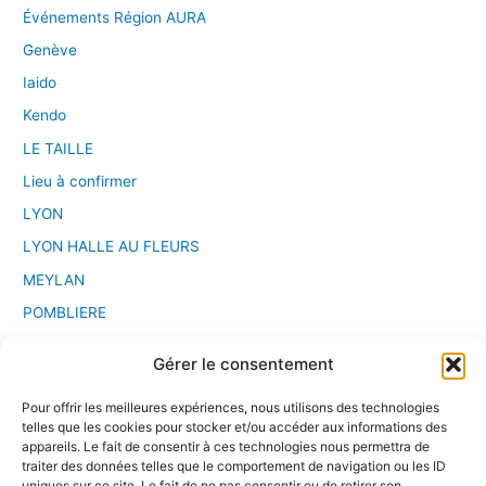
Événements Région AURA
Genève
Iaido
Kendo
LE TAILLE
Lieu à confirmer
LYON
LYON HALLE AU FLEURS
MEYLAN
POMBLIERE
PONT D'AIN
Gérer le consentement
Saint Etienne
Pour offrir les meilleures expériences, nous utilisons des technologies
Sport Chanbara
telles que les cookies pour stocker et/ou accéder aux informations des
Stage
appareils. Le fait de consentir à ces technologies nous permettra de
traiter des données telles que le comportement de navigation ou les ID
VALENCE
uniques sur ce site. Le fait de ne pas consentir ou de retirer son