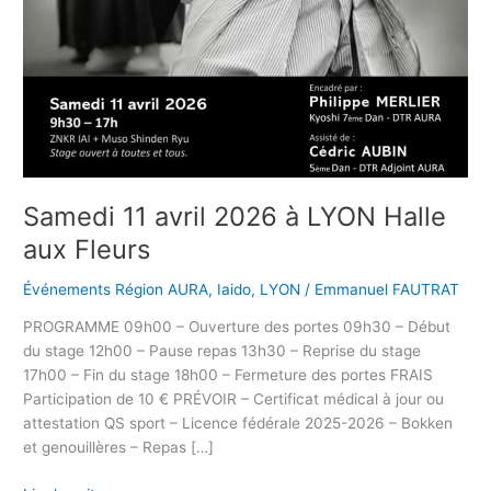
Samedi 11 avril 2026 à LYON Halle
aux Fleurs
Événements Région AURA
,
Iaido
,
LYON
/
Emmanuel FAUTRAT
PROGRAMME 09h00 – Ouverture des portes 09h30 – Début
du stage 12h00 – Pause repas 13h30 – Reprise du stage
17h00 – Fin du stage 18h00 – Fermeture des portes FRAIS
Participation de 10 € PRÉVOIR – Certificat médical à jour ou
attestation QS sport – Licence fédérale 2025-2026 – Bokken
et genouillères – Repas […]