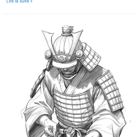
Lire la suite »
Cup
Cake
2026
–
Valence