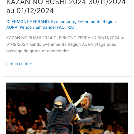
KAZAN NO BUSHI 2024 30/11/2024
au 01/12/2024
CLERMONT FERRAND
,
Evénements
,
Événements Région
AURA
,
Kendo
/
Emmanuel FAUTRAT
KAZAN NO BUSHI 2024 CLERMONT FERRAND 30/11/2024 au
01/12/2024 Kendo Événements Région AURA Stage avec
passage de grade et compétition
Lire la suite »
STAGE
DE
MASSE
ET
3eme
DAN
16/11/2024
au