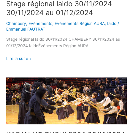
Stage régional Iaido 30/11/2024
30/11/2024 au 01/12/2024
Chambery
,
Evénements
,
Événements Région AURA
,
Iaido
/
Emmanuel FAUTRAT
Stage régional Iaido 30/11/2024 CHAMBERY 30/11/2024 au
01/12/2024 IaidoÉvénements Région AURA
Lire la suite »
KAZAN
NO
BUSHI
2024
30/11/2024
au
01/12/2024