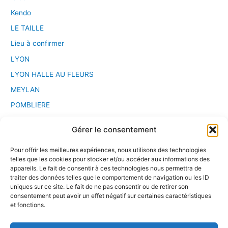
Kendo
LE TAILLE
Lieu à confirmer
LYON
LYON HALLE AU FLEURS
MEYLAN
POMBLIERE
PONT D'AIN
Gérer le consentement
Saint Etienne
Pour offrir les meilleures expériences, nous utilisons des technologies
Sport Chanbara
telles que les cookies pour stocker et/ou accéder aux informations des
Stage
appareils. Le fait de consentir à ces technologies nous permettra de
traiter des données telles que le comportement de navigation ou les ID
VALENCE
uniques sur ce site. Le fait de ne pas consentir ou de retirer son
consentement peut avoir un effet négatif sur certaines caractéristiques
VILLEURBANNE
et fonctions.