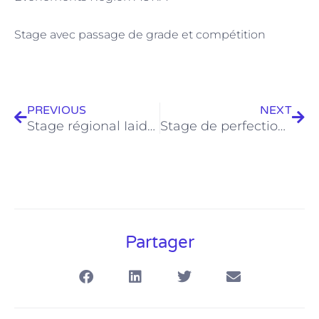
Stage avec passage de grade et compétition
Précédent
Sui
PREVIOUS
NEXT
Stage régional Iaido 30/11/2024 30/11/2024 au 01/12/2024
Stage de perfectionnement à la compétition encadré et dirigé par Tetsuhiko MURAKAMI
Partager