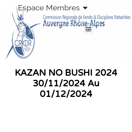
Aller
Espace Membres
au
contenu
Accueil
»
KAZAN NO BUSHI 2024
30/11/2024 au 01/12/2024
KAZAN NO BUSHI 2024
30/11/2024 Au
01/12/2024