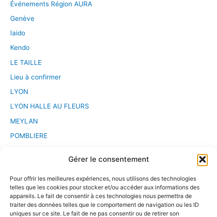
Événements Région AURA
Genève
Iaido
Kendo
LE TAILLE
Lieu à confirmer
LYON
LYON HALLE AU FLEURS
MEYLAN
POMBLIERE
PONT D'AIN
Gérer le consentement
Saint Etienne
Pour offrir les meilleures expériences, nous utilisons des technologies
Sport Chanbara
telles que les cookies pour stocker et/ou accéder aux informations des
Stage
appareils. Le fait de consentir à ces technologies nous permettra de
traiter des données telles que le comportement de navigation ou les ID
VALENCE
uniques sur ce site. Le fait de ne pas consentir ou de retirer son