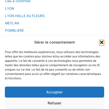
Lieu à confirmer
LYON
LYON HALLE AU FLEURS
MEYLAN
POMBLIERE
PONT D'AIN
Gérer le consentement
Saint Etienne
Pour offrir les meilleures expériences, nous utilisons des technologies
Sport Chanbara
telles que les cookies pour stocker et/ou accéder aux informations des
Stage
appareils. Le fait de consentir à ces technologies nous permettra de
traiter des données telles que le comportement de navigation ou les ID
VALENCE
uniques sur ce site. Le fait de ne pas consentir ou de retirer son
consentement peut avoir un effet négatif sur certaines caractéristiques
VILLEURBANNE
et fonctions.
Accepter
Refuser