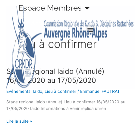
Aller
Espace Membres
au
contenu
Accueil
»
Lieu à confirmer
Lieu à confirmer
Stage régional Iaido (Annulé)
Stage
régional
16/05/2020 au 17/05/2020
Iaido
(Annulé)
Evénements
,
Iaido
,
Lieu à confirmer
/
Emmanuel FAUTRAT
16/05/2020
Stage régional Iaido (Annulé) Lieu à confirmer 16/05/2020 au
au
17/05/2020 Iaido Informations à venir replica uhren
17/05/2020
Lire la suite »