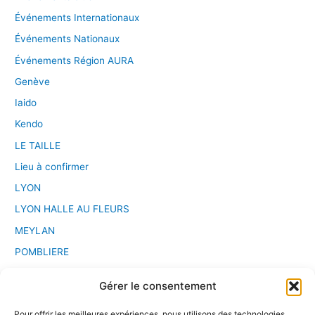
Événements Internationaux
Événements Nationaux
Événements Région AURA
Genève
Iaido
Kendo
LE TAILLE
Lieu à confirmer
LYON
LYON HALLE AU FLEURS
MEYLAN
POMBLIERE
PONT D'AIN
Gérer le consentement
Saint Etienne
Pour offrir les meilleures expériences, nous utilisons des technologies