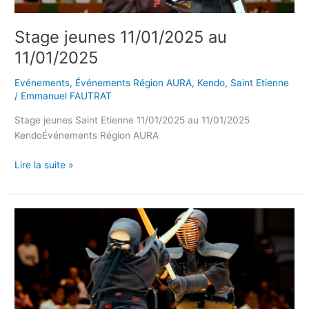
Stage jeunes 11/01/2025 au
11/01/2025
Evénements
,
Événements Région AURA
,
Kendo
,
Saint Etienne
/
Emmanuel FAUTRAT
Stage jeunes Saint Etienne 11/01/2025 au 11/01/2025
KendoÉvénements Région AURA
Lire la suite »
Stage
Régionales
Jeunes
de
Kendo
11/01/2024