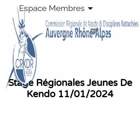
Aller
Espace Membres
au
contenu
Accueil
»
Stage Régionales
Jeunes de Kendo 11/01/2024
Stage Régionales Jeunes De
Kendo 11/01/2024