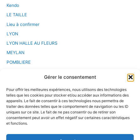
Kendo
LE TAILLE
Lieu à confirmer
LYON
LYON HALLE AU FLEURS
MEYLAN
POMBLIERE
PONT D'AIN
Gérer le consentement
Saint Etienne
Pour offrir les meilleures expériences, nous utilisons des technologies
Sport Chanbara
telles que les cookies pour stocker et/ou accéder aux informations des
Stage
appareils. Le fait de consentir à ces technologies nous permettra de
traiter des données telles que le comportement de navigation ou les ID
VALENCE
uniques sur ce site. Le fait de ne pas consentir ou de retirer son
consentement peut avoir un effet négatif sur certaines caractéristiques
VILLEURBANNE
et fonctions.