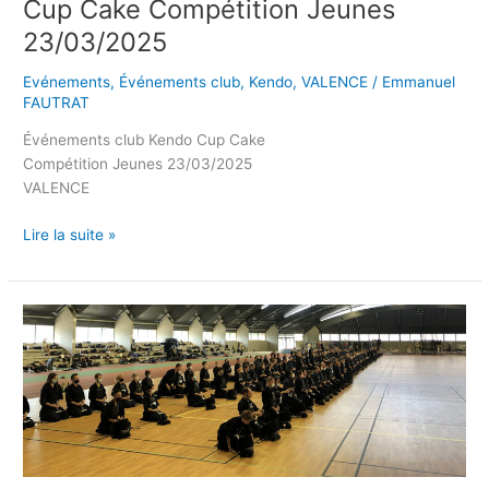
Cup Cake Compétition Jeunes
23/03/2025
Evénements
,
Événements club
,
Kendo
,
VALENCE
/
Emmanuel
FAUTRAT
Événements club Kendo Cup Cake
Compétition Jeunes 23/03/2025
VALENCE
Lire la suite »
Stage
régional
Kendo
22/03/2025