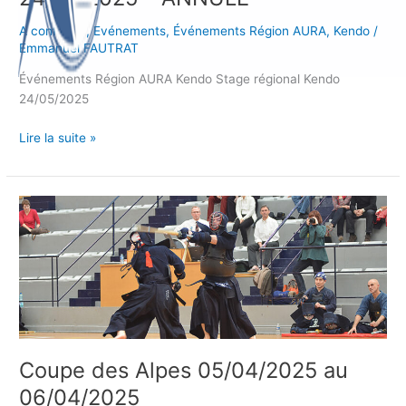
A confirmer
,
Evénements
,
Événements Région AURA
,
Kendo
/
Emmanuel FAUTRAT
Événements Région AURA Kendo Stage régional Kendo
24/05/2025
Lire la suite »
Coupe
des
Alpes
05/04/2025
au
06/04/2025
Coupe des Alpes 05/04/2025 au
06/04/2025