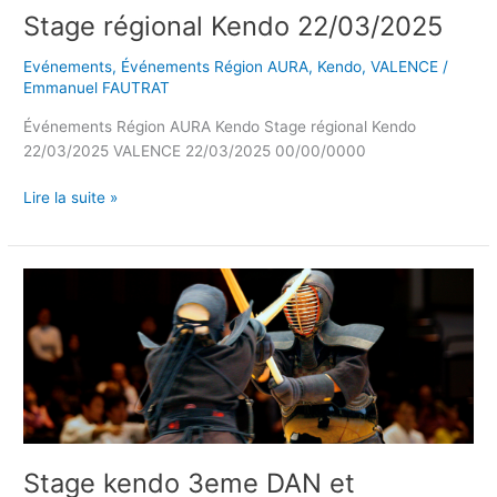
Stage régional Kendo 22/03/2025
Evénements
,
Événements Région AURA
,
Kendo
,
VALENCE
/
Emmanuel FAUTRAT
Événements Région AURA Kendo Stage régional Kendo
22/03/2025 VALENCE 22/03/2025 00/00/0000
Lire la suite »
Stage
kendo
3eme
DAN
et
16/02/2025
au
16/02/2025
Stage kendo 3eme DAN et