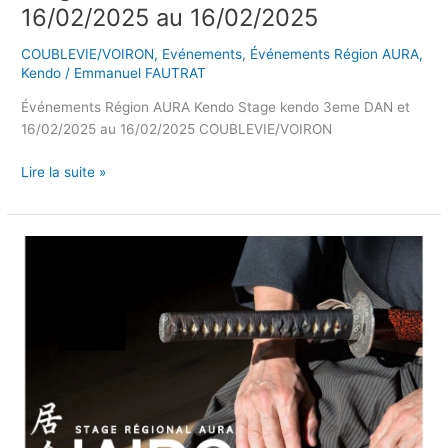
16/02/2025 au 16/02/2025
COUBLEVIE/VOIRON
,
Evénements
,
Événements Région AURA
,
Kendo
/
Emmanuel FAUTRAT
Événements Région AURA Kendo Stage kendo 3eme DAN et
16/02/2025 au 16/02/2025 COUBLEVIE/VOIRON
Lire la suite »
Stage
régional
Iaido
15/03/2025
au
16/03/2025