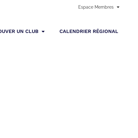
Espace Membres
Accueil
»
Stage kendo 3eme DAN et 16/02/2025 au 16/02/2025
OUVER UN CLUB
CALENDRIER RÉGIONAL