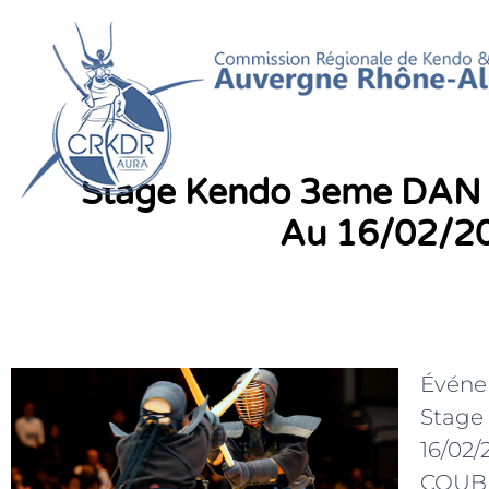
Aller
au
contenu
Stage Kendo 3eme DAN 
Au 16/02/2
Événe
Stage
16/02/
COUB