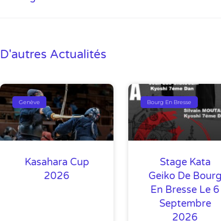
D'autres Actualités
Genève
Bourg En Bresse
Kasahara Cup
Stage Kata
2026
Geiko De Bour
En Bresse Le 6
Septembre
2026