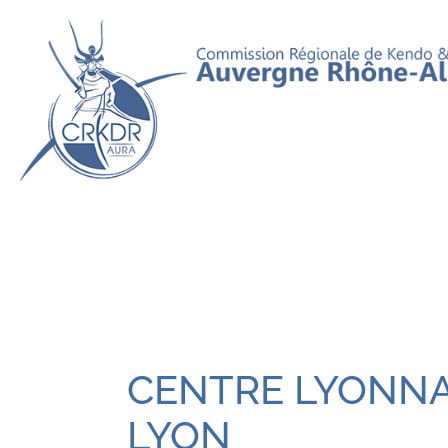
Aller
au
contenu
CENTRE LYONNA
LYON