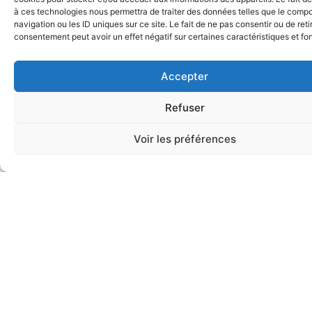
à ces technologies nous permettra de traiter des données telles que le comp
février 2024
navigation ou les ID uniques sur ce site. Le fait de ne pas consentir ou de reti
consentement peut avoir un effet négatif sur certaines caractéristiques et fo
janvier 2024
décembre 2023
Accepter
novembre 2023
août 2023
Refuser
juin 2023
Voir les préférences
mai 2023
avril 2023
mars 2023
janvier 2023
novembre 2022
octobre 2022
septembre 2022
décembre 2021