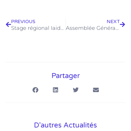
Précédent
Sui
PREVIOUS
NEXT
Stage régional Iaido (Annulé) 16/05/2020 au 17/05/2020
Assemblée Générale Elective 19/09/2020
Partager
D'autres Actualités