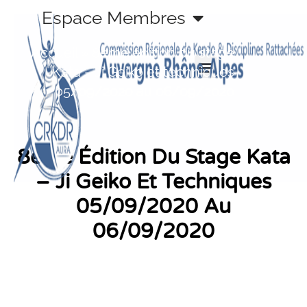
Aller
Espace Membres
au
contenu
Accueil
»
8ème édition du stage
Kata – Ji Geiko et techniques
05/09/2020 au 06/09/2020
8ème Édition Du Stage Kata
– Ji Geiko Et Techniques
05/09/2020 Au
06/09/2020