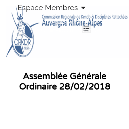
Aller
Espace Membres
au
contenu
Accueil
»
Assemblée Générale
Ordinaire 28/02/2018
Assemblée Générale
Ordinaire 28/02/2018