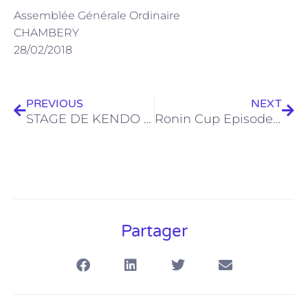
Assemblée Générale Ordinaire
CHAMBERY
28/02/2018
Précédent
Sui
PREVIOUS
NEXT
STAGE DE KENDO 3èmes Dan et plus 03/02/2018
Ronin Cup Episode X a Valence 27/10/2018 au 28/10/2018
Partager