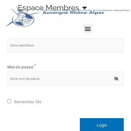
Aller
Espace Membres
au
Identification
contenu
Accueil
»
Identification
*
Identifiant
*
Mot de passe
Remember Me