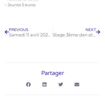
– Jeunes 5 euros
Précédent
Sui
PREVIOUS
NEXT
Samedi 11 avril 2026 à LYON Halle aux Fleurs
Stage 3ème dan et plus encadré par Mr Roger ARMAND, Renshi 7e dan, le 14 juin 2026
Partager