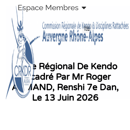
Aller
Espace Membres
au
contenu
Accueil
»
Stage régional de
kendo encadré par Mr Roger
ARMAND, Renshi 7e dan, le 13
juin 2026
Stage Régional De Kendo
Encadré Par Mr Roger
ARMAND, Renshi 7e Dan,
Le 13 Juin 2026