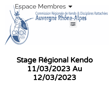
Aller
Espace Membres
au
contenu
Accueil
»
Stage régional Kendo
11/03/2023 au 12/03/2023
Stage Régional Kendo
11/03/2023 Au
12/03/2023