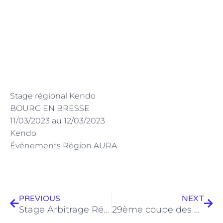
Stage régional Kendo
BOURG EN BRESSE
11/03/2023 au 12/03/2023
Kendo
Événements Région AURA
Précédent
Sui
PREVIOUS
NEXT
Stage Arbitrage Régional 13/01/2023
29ème coupe des Alpes 01/04/2023 au 02/04/2023