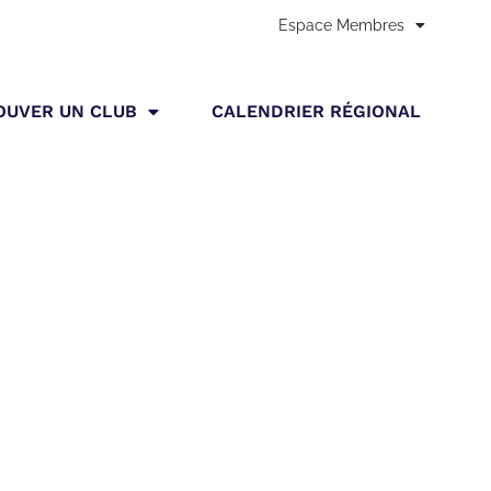
Espace Membres
Accueil
»
Stage régional Kendo 11/12/2021 au 12/12/2021
OUVER UN CLUB
CALENDRIER RÉGIONAL