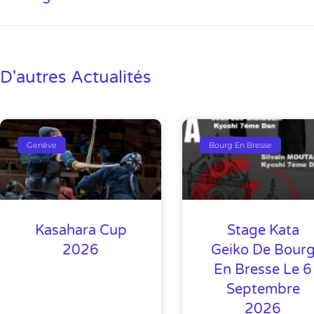
D'autres Actualités
Genève
Bourg En Bresse
Kasahara Cup
Stage Kata
2026
Geiko De Bour
En Bresse Le 6
Septembre
2026