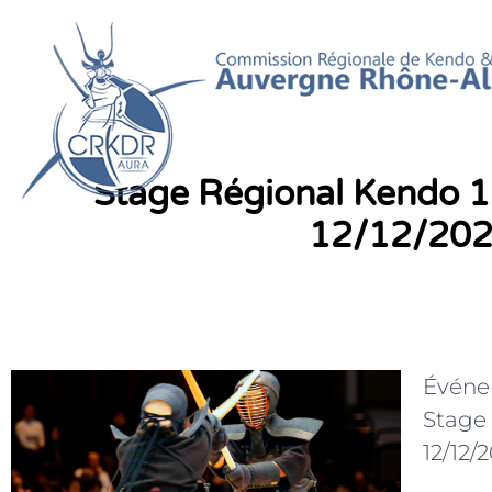
Aller
au
contenu
Stage Régional Kendo 
12/12/20
Événe
Stage 
12/12