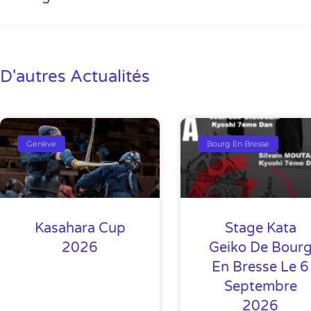
D'autres Actualités
Genève
Bourg En Bresse
Kasahara Cup
Stage Kata
2026
Geiko De Bour
En Bresse Le 6
Septembre
2026