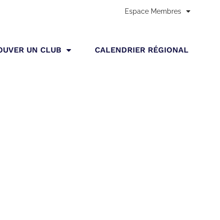
Espace Membres
Accueil
»
Stage régional Kendo 15/06/2024 au 16/06/2024
OUVER UN CLUB
CALENDRIER RÉGIONAL