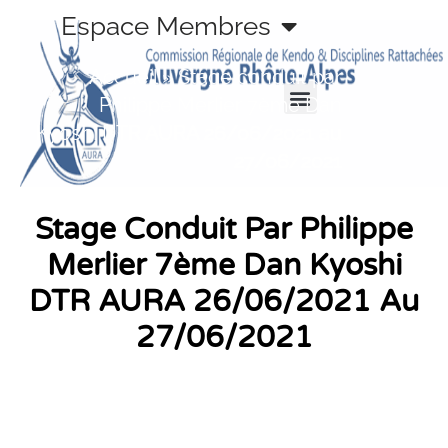
Aller
Espace Membres
au
contenu
Accueil
»
Stage conduit par
Philippe Merlier 7ème Dan
Kyoshi DTR AURA 26/06/2021 au
27/06/2021
Stage Conduit Par Philippe
Merlier 7ème Dan Kyoshi
DTR AURA 26/06/2021 Au
27/06/2021