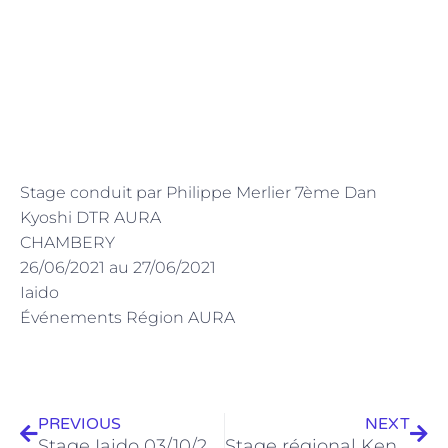
Stage conduit par Philippe Merlier 7ème Dan
Kyoshi DTR AURA
CHAMBERY
26/06/2021 au 27/06/2021
Iaido
Événements Région AURA
Précédent
Sui
PREVIOUS
NEXT
Stage Iaido 03/10/2020 au 04/10/2020
Stage régional Kendo 11/12/2021 au 12/12/2021