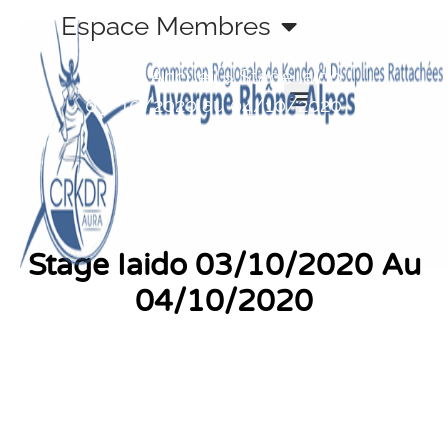
Aller
Espace Membres
au
contenu
Accueil
»
Stage Iaido
03/10/2020 au 04/10/2020
Stage Iaido 03/10/2020 Au
04/10/2020