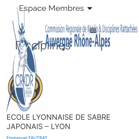
Aller
Espace Membres
au
contenu
Accueil
»
Disciplines
»
Page 4
Disciplines
ECOLE
LYONNAISE
DE
SABRE
JAPONAIS
–
LYON
ECOLE LYONNAISE DE SABRE
JAPONAIS – LYON
Emmanuel FAUTRAT