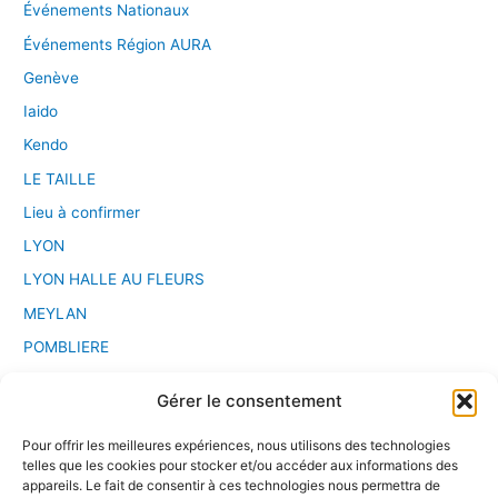
Événements Nationaux
Événements Région AURA
Genève
Iaido
Kendo
LE TAILLE
Lieu à confirmer
LYON
LYON HALLE AU FLEURS
MEYLAN
POMBLIERE
PONT D'AIN
Gérer le consentement
Saint Etienne
Pour offrir les meilleures expériences, nous utilisons des technologies
Sport Chanbara
telles que les cookies pour stocker et/ou accéder aux informations des
Stage
appareils. Le fait de consentir à ces technologies nous permettra de