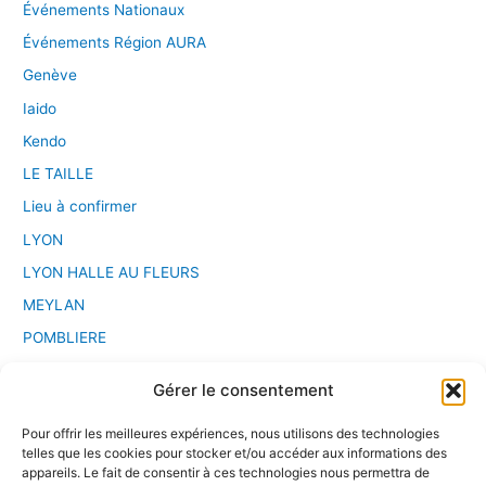
Événements Nationaux
Événements Région AURA
Genève
Iaido
Kendo
LE TAILLE
Lieu à confirmer
LYON
LYON HALLE AU FLEURS
MEYLAN
POMBLIERE
PONT D'AIN
Gérer le consentement
Saint Etienne
Pour offrir les meilleures expériences, nous utilisons des technologies
Sport Chanbara
telles que les cookies pour stocker et/ou accéder aux informations des
Stage
appareils. Le fait de consentir à ces technologies nous permettra de