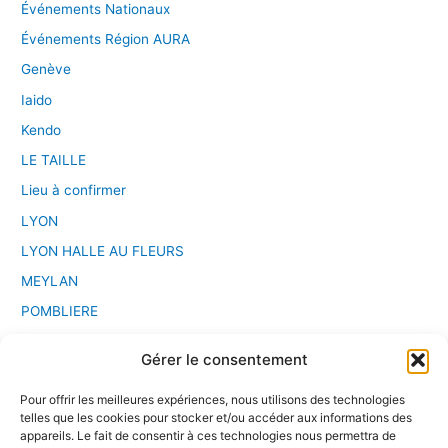
Événements Nationaux
Événements Région AURA
Genève
Iaido
Kendo
LE TAILLE
Lieu à confirmer
LYON
LYON HALLE AU FLEURS
MEYLAN
POMBLIERE
PONT D'AIN
Gérer le consentement
Saint Etienne
Pour offrir les meilleures expériences, nous utilisons des technologies
Sport Chanbara
telles que les cookies pour stocker et/ou accéder aux informations des
Stage
appareils. Le fait de consentir à ces technologies nous permettra de